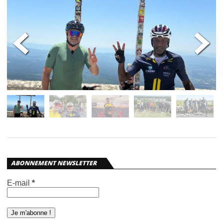
<
>
Plusieurs GA ont réalisé « La Cinglée » du ventoux
<
>
ABONNEMENT NEWSLETTER
E-mail
*