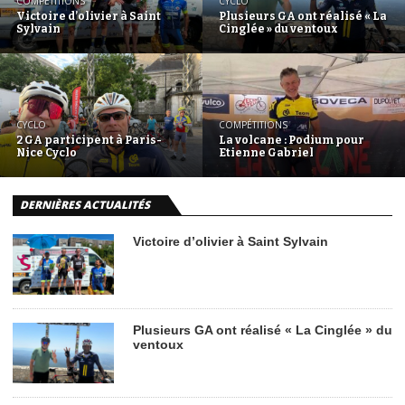
COMPÉTITIONS
CYCLO
Victoire d’olivier à Saint
Plusieurs GA ont réalisé « La
Sylvain
Cinglée » du ventoux
CYCLO
COMPÉTITIONS
2 GA participent à Paris-
La volcane : Podium pour
Nice Cyclo
Etienne Gabriel
DERNIÈRES ACTUALITÉS
Victoire d’olivier à Saint Sylvain
Plusieurs GA ont réalisé « La Cinglée » du
ventoux